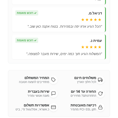
דניאל מ.
✓
רוכש מאומת
★★★★★
"הכל הגיע ארוז יפה ובמהירות. בטוח אקנה כאן שוב."
עמית נ.
✓
רוכש מאומת
★★★★★
"המשלוח הגיע תוך כמה ימים, שירות מעבר למצופה."
משלוחים חינם
המחיר המשתלם
לכל חלקי הארץ
מתחייבים להצעה הטובה
החזרה עד 14 יום
שירות בעברית
התחרטתם? מחזירים
מענה אנושי ומהיר
רכישה מאובטחת
אפשרויות תשלום
תקן PCI-SSL מחמיר
כ.אשראי, אפל/גוגל פיי, ביט