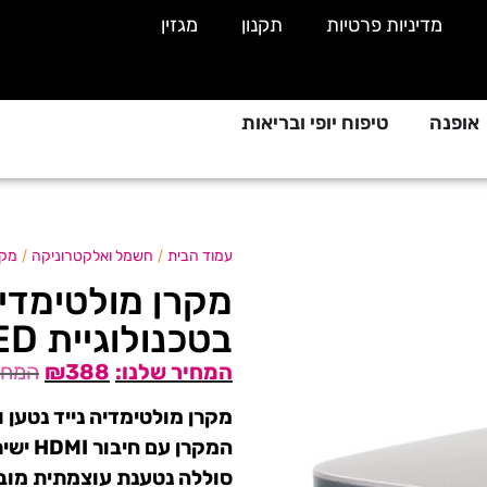
מדיניות פרטיות
תקנון
מגזין
אופנה
טיפוח יופי ובריאות
/
/
עמוד הבית
חשמל ואלקטרוניקה
מקר
בטכנולוגיית HD LED
₪
388
מקרן מולטימדיה נייד נטען 
המקרן עם חיבור HDMI ישיר למחשב ממיר או משחקי TV
סוללה נטענת עוצמתית מובנית עד 90 דקות ללא צו