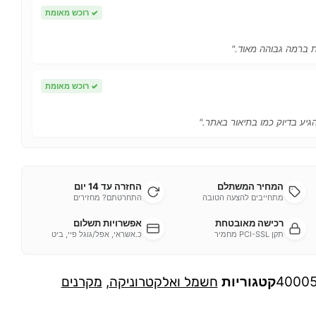
✓
רוכש מאומת
ות ברמה גבוהה מאוד."
✓
רוכש מאומת
הגיע בדיוק כמו בתיאור באתר."
המחיר המשתלם
החזרה עד 14 יום
מתחייבים להצעה הטובה
התחרטתם? מחזירים
רכישה מאובטחת
אפשרויות תשלום
תקן PCI-SSL מחמיר
כ.אשראי, אפל/גוגל פיי, ביט
4000
קטגוריות
חשמל ואלקטרוניקה
,
מקרנים