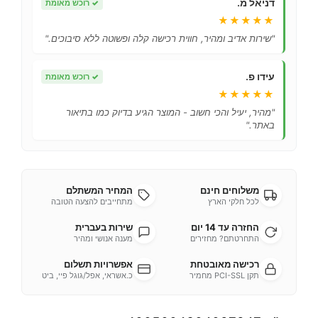
דניאל מ.
✓
רוכש מאומת
★★★★★
"שירות אדיב ומהיר, חווית רכישה קלה ופשוטה ללא סיבוכים."
עידו פ.
✓
רוכש מאומת
★★★★★
"מהיר, יעיל והכי חשוב - המוצר הגיע בדיוק כמו בתיאור
באתר."
משלוחים חינם
המחיר המשתלם
לכל חלקי הארץ
מתחייבים להצעה הטובה
החזרה עד 14 יום
שירות בעברית
התחרטתם? מחזירים
מענה אנושי ומהיר
רכישה מאובטחת
אפשרויות תשלום
תקן PCI-SSL מחמיר
כ.אשראי, אפל/גוגל פיי, ביט