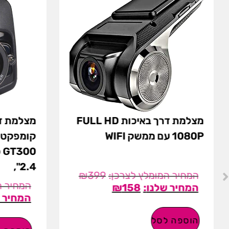
מצלמת דרך באיכות FULL HD
מצלמת ד
1080P עם ממשק WIFI
2.4",
₪
399
₪
158
הוספה לסל