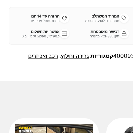
המחיר המשתלם
החזרה עד 14 יום
מתחייבים להצעה הטובה
התחרטתם? מחזירים
רכישה מאובטחת
אפשרויות תשלום
תקן PCI-SSL מחמיר
כ.אשראי, אפל/גוגל פיי, ביט
40009
קטגוריות
גרירה וחילוץ
,
רכב ואביזרים