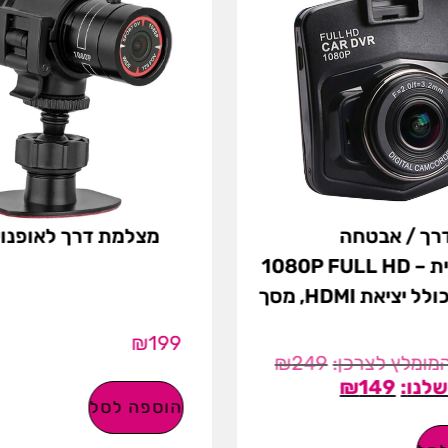
רך / אבטחה
מצלמת דרך לאופנוע
קומפקטית 1080P FULL HD –
GT300 כולל יציאת HDMI, מסך
₪
199
₪
249
₪
149
הוספה לסל