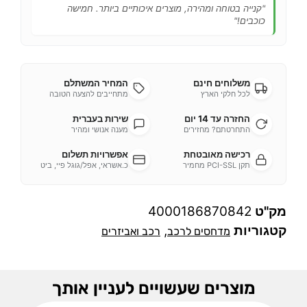
"קנייה בטוחה ומהירה, מוצרים איכותיים ביותר. חמישה
כוכבים!"
משלוחים חינם
המחיר המשתלם
לכל חלקי הארץ
מתחייבים להצעה הטובה
החזרה עד 14 יום
שירות בעברית
התחרטתם? מחזירים
מענה אנושי ומהיר
רכישה מאובטחת
אפשרויות תשלום
תקן PCI-SSL מחמיר
כ.אשראי, אפל/גוגל פיי, ביט
מק"ט
4000186870842
קטגוריות
,
מדחסים לרכב
רכב ואביזרים
מוצרים שעשויים לעניין אותך