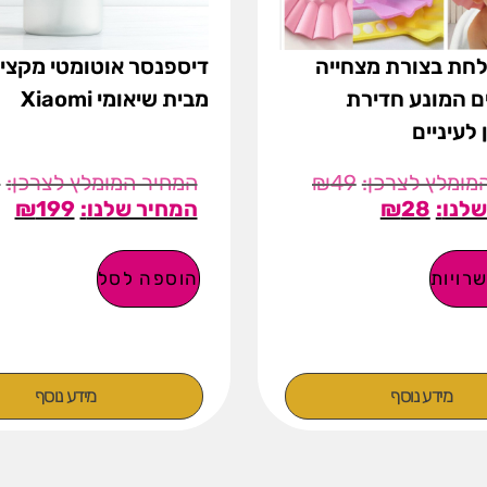
חת בצורת מצחייה
דיספנסר אוטומטי מקציף
 המונע חדירת
מבית שיאומי Xiaomi
לעיניים
9
₪
49
₪
199
₪
28
רויות
הוספה לסל
מידע נוסף
מידע נוסף