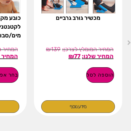
מכשיר גורב גרביים
כובע מקל
לקטנטנים
מים/סבון 
₪
139
₪
77
הוספה לסל
בחר אפש
מידע נוסף