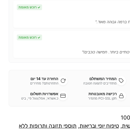
✓
רוכש מאומת
ות ברמה גבוהה מאוד."
✓
רוכש מאומת
כותיים ביותר. חמישה כוכבים!"
המחיר המשתלם
החזרה עד 14 יום
מתחייבים להצעה הטובה
התחרטתם? מחזירים
רכישה מאובטחת
אפשרויות תשלום
תקן PCI-SSL מחמיר
כ.אשראי, אפל/גוגל פיי, ביט
10
שית
,
טיפוח יופי ובריאות
,
תוספי תזונה ותרופות ללא