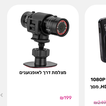
מצלמת דרך לאופנוענים
1080P F –
GT300 כולל יציאת HDMI, מסך
₪
199
₪
24