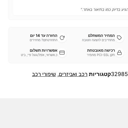
הגיע בדיוק כמו בתיאור באתר."
המחיר המשתלם
החזרה עד 14 יום
מתחייבים להצעה הטובה
התחרטתם? מחזירים
רכישה מאובטחת
אפשרויות תשלום
תקן PCI-SSL מחמיר
כ.אשראי, אפל/גוגל פיי, ביט
32985
קטגוריות
רכב ואביזרים
,
שיפורי רכב