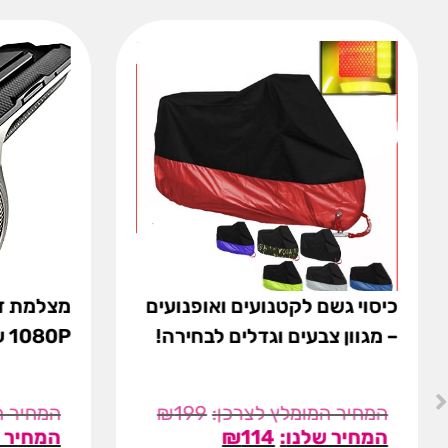
כיסוי גשם לקטנועים ואופנועים
– מגוון צבעים וגדלים לבחירה!
1080P עם ממשק WIFI
₪
199
₪
114