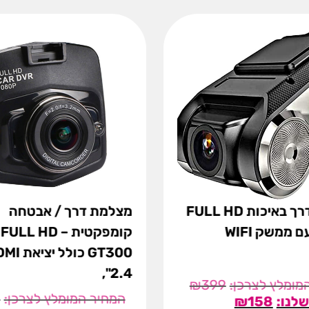
מצלמת דרך באיכות FULL HD
מצלמת דרך / אבטחה
קומפקטית ULL HD
2.4",
₪
399
9
₪
158