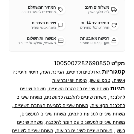
משלוחים חינם
המחיר המשתלם
לכל חלקי הארץ
מתחייבים להצעה הטובה
החזרה עד 14 יום
שירות בעברית
התחרטתם? מחזירים
מענה אנושי ומהיר
רכישה מאובטחת
אפשרויות תשלום
תקן PCI-SSL מחמיר
כ.אשראי, אפל/גוגל פיי, ביט
מק"ט
1005007282690850
קטגוריות
,
,
גאדג'טים ולהיטים
הגיינת הפה
חיטוי והיגיינה
,
,
אישית
טבק ועישון
טיפוח יופי ובריאות
תגיות
,
משחת שיניים להבהרת השיניים
משחת שיניים
,
,
להלבנה
משחת שיניים להלבנה למעשנים
משחת שיניים
,
,
להלבנה מקצועית
משחת שיניים למניעת הצהבת השיניים.
,
,
משחת שיניים למניעת כתמים
משחת שיניים למעשנים
,
משחת שיניים למעשנים עם חומר להלבנה
משחת שיניים
,
,
לעשן
משחת שיניים לשיניים בריאות
משחת שיניים לשיניים