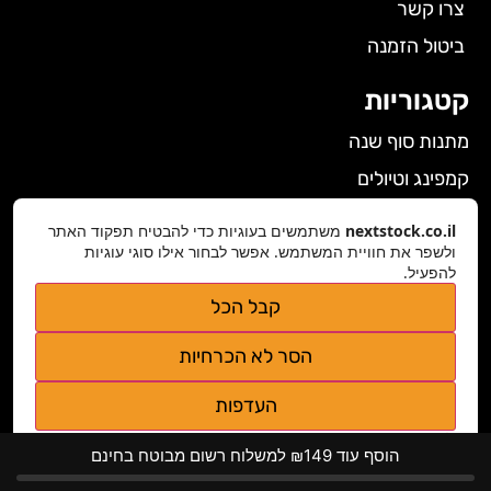
צרו קשר
ביטול הזמנה
קטגוריות
מתנות סוף שנה
קמפינג וטיולים
הלבשה תחתונה לנשים
nextstock.co.il
משתמשים בעוגיות כדי להבטיח תפקוד האתר
ולשפר את חוויית המשתמש. אפשר לבחור אילו סוגי עוגיות
גאדג'טים
להפעיל.
פרטי התקשרות
קבל הכל
nextstock.co.il@gmail.com
הסר לא הכרחיות
נגישות אתר
העדפות
מדיניות פרטיות
הוסף עוד ₪149 למשלוח רשום מבוטח בחינם