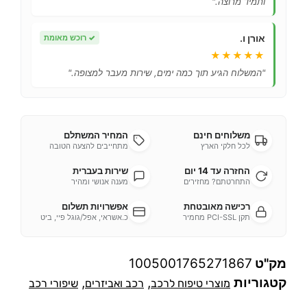
ותמיד מרוצה."
אורן ו.
✓
רוכש מאומת
★★★★★
"המשלוח הגיע תוך כמה ימים, שירות מעבר למצופה."
משלוחים חינם
המחיר המשתלם
לכל חלקי הארץ
מתחייבים להצעה הטובה
החזרה עד 14 יום
שירות בעברית
התחרטתם? מחזירים
מענה אנושי ומהיר
רכישה מאובטחת
אפשרויות תשלום
תקן PCI-SSL מחמיר
כ.אשראי, אפל/גוגל פיי, ביט
מק"ט
1005001765271867
קטגוריות
,
,
מוצרי טיפוח לרכב
רכב ואביזרים
שיפורי רכב