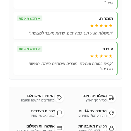
קצר."
תומר ח.
✓
רוכש מאומת
★★★★★
"המשלוח הגיע תוך כמה ימים, שירות מעבר למצופה."
עידו פ.
✓
רוכש מאומת
★★★★★
"קנייה בטוחה ומהירה, מוצרים איכותיים ביותר. חמישה
כוכבים!"
משלוחים חינם
המחיר המשתלם
לכל חלקי הארץ
מתחייבים להצעה הטובה
החזרה עד 14 יום
שירות בעברית
התחרטתם? מחזירים
מענה אנושי ומהיר
רכישה מאובטחת
אפשרויות תשלום
תקן PCI-SSL מחמיר
כ.אשראי, אפל/גוגל פיי, ביט