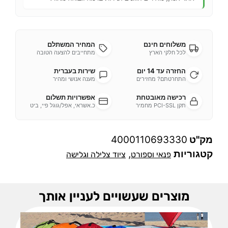
משלוחים חינם
המחיר המשתלם
לכל חלקי הארץ
מתחייבים להצעה הטובה
החזרה עד 14 יום
שירות בעברית
התחרטתם? מחזירים
מענה אנושי ומהיר
רכישה מאובטחת
אפשרויות תשלום
תקן PCI-SSL מחמיר
כ.אשראי, אפל/גוגל פיי, ביט
מק"ט
4000110693330
קטגוריות
,
פנאי וספורט
ציוד צלילה וגלישה
מוצרים שעשויים לעניין אותך