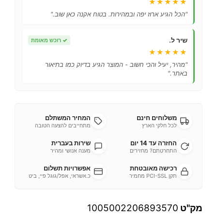
★★★★★
"הכל הגיע ארוז יפה ובמהירות. בטוח אקנה כאן שוב."
שיר ל.
✓
רוכש מאומת
★★★★★
"מהיר, יעיל והכי חשוב - המוצר הגיע בדיוק כמו בתיאור
באתר."
משלוחים חינם
המחיר המשתלם
לכל חלקי הארץ
מתחייבים להצעה הטובה
החזרה עד 14 יום
שירות בעברית
התחרטתם? מחזירים
מענה אנושי ומהיר
רכישה מאובטחת
אפשרויות תשלום
תקן PCI-SSL מחמיר
כ.אשראי, אפל/גוגל פיי, ביט
מק"ט
1005002206893570