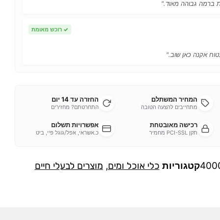
ות ברמה גבוהה מאוד."
✓
רוכש מאומת
טוח אקנה כאן שוב."
המחיר המשתלם
החזרה עד 14 יום
מתחייבים להצעה הטובה
התחרטתם? מחזירים
רכישה מאובטחת
אפשרויות תשלום
תקן PCI-SSL מחמיר
כ.אשראי, אפל/גוגל פיי, ביט
400
קטגוריות
כלי אוכל ומים
,
מוצרים לבעלי חיים