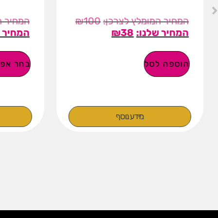
₪
100
₪
38
הוספה לסל
בחר אפש
מידע נוסף