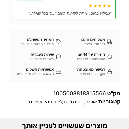
★★★★★
"ממליץ בחום, שירות לקוחות קשוב ועוזר בכל שאלה."
משלוחים חינם
המחיר המשתלם
לכל חלקי הארץ
מתחייבים להצעה הטובה
החזרה עד 14 יום
שירות בעברית
התחרטתם? מחזירים
מענה אנושי ומהיר
רכישה מאובטחת
אפשרויות תשלום
תקן PCI-SSL מחמיר
כ.אשראי, אפל/גוגל פיי, ביט
מק"ט
1005008818815566
קטגוריות
,
,
,
אופנה
כדורגל
נעליים
פנאי וספורט
מוצרים שעשויים לעניין אותך