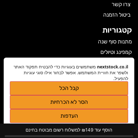
צרו קשר
ביטול הזמנה
קטגוריות
מתנות סוף שנה
קמפינג וטיולים
הלבשה תחתונה לנשים
nextstock.co.il
משתמשים בעוגיות כדי להבטיח תפקוד האתר
ולשפר את חוויית המשתמש. אפשר לבחור אילו סוגי עוגיות
גאדג'טים
להפעיל.
פרטי התקשרות
קבל הכל
nextstock.co.il@gmail.com
הסר לא הכרחיות
נגישות אתר
העדפות
מדיניות פרטיות
הוסף עוד ₪149 למשלוח רשום מבוטח בחינם