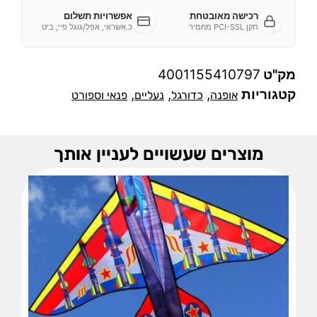
רכישה מאובטחת
אפשרויות תשלום
תקן PCI-SSL מחמיר
כ.אשראי, אפל/גוגל פיי, ביט
מק"ט
4001155410797
קטגוריות
,
,
,
אופנה
כדורגל
נעליים
פנאי וספורט
מוצרים שעשויים לעניין אותך