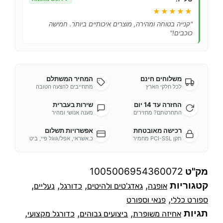
★★★★★
"קנייה בטוחה ומהירה, מוצרים איכותיים ביותר. חמישה
כוכבים!"
משלוחים חינם
המחיר המשתלם
לכל חלקי הארץ
מתחייבים להצעה הטובה
החזרה עד 14 יום
שירות בעברית
התחרטתם? מחזירים
מענה אנושי ומהיר
רכישה מאובטחת
אפשרויות תשלום
תקן PCI-SSL מחמיר
כ.אשראי, אפל/גוגל פיי, ביט
מק"ט
1005006954360072
קטגוריות
,
,
,
,
אופנה
גאדג'טים ולהיטים
כדורגל
נעליים
,
ספורט כללי
פנאי וספורט
תגיות
,
,
,
אחיזה משופרת
ביצועים גבוהים
כדורגל מקצועי