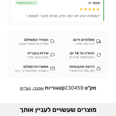
תומר ח.
✓
רוכש מאומת
★★★★★
"המשלוח הגיע תוך כמה ימים, שירות מעבר למצופה."
משלוחים חינם
המחיר המשתלם
לכל חלקי הארץ
מתחייבים להצעה הטובה
החזרה עד 14 יום
שירות בעברית
התחרטתם? מחזירים
מענה אנושי ומהיר
רכישה מאובטחת
אפשרויות תשלום
תקן PCI-SSL מחמיר
כ.אשראי, אפל/גוגל פיי, ביט
מק"ט
230459
קטגוריות
,
אופנה
נעליים
מוצרים שעשויים לעניין אותך