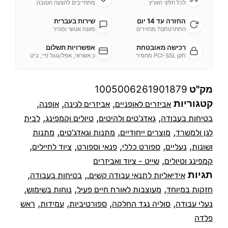
לכל חלקי הארץ
מתחייבים להצעה הטובה
החזרה עד 14 יום
שירות בעברית
התחרטתם? מחזירים
מענה אנושי ומהיר
רכישה מאובטחת
אפשרויות תשלום
תקן PCI-SSL מחמיר
כ.אשראי, אפל/גוגל פיי, ביט
מק"ט
1005006261901879
קטגוריות
,
,
,
אביזרים לאופניים
אביזרים לגינה
אופנה
,
,
,
בטיחות בעבודה
גאדג'טים ולהיטים
טיולים וקמפינג
לבית
,
,
,
לגן ולמשרד
מוצרים ייחודיים
מתנות וגאדג'טים
מתנות
,
,
,
,
,
ושונות
נעליים
ספורט כללי
פנאי וספורט
ציוד לחיילים
,
קמפינג וטיולים
שייט - ציוד ואביזרים
תגיות
,
,
אידיאליות לתנאי עבודה קשים.
בטיחות בעבודה
,
,
,
חזקות במיוחד
מעוצבות לאורח חיים פעיל
נוחות בשימוש
,
,
,
,
נעלי עבודה
סוליה נגד החלקה
ספורטיביות
עמידות
ראש
פלדה