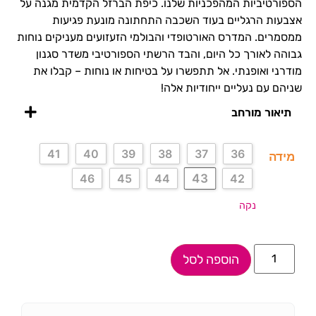
הספורטיביות המהפכניות שלנו. כיפת הברזל הקדמית מגנה על
אצבעות הרגליים בעוד השכבה התחתונה מונעת פגיעות
ממסמרים. המדרס האורטופדי והבולמי הזעזועים מעניקים נוחות
גבוהה לאורך כל היום, והבד הרשתי הספורטיבי משדר סגנון
מודרני ואופנתי. אל תתפשרו על בטיחות או נוחות – קבלו את
שניהם עם נעליים ייחודיות אלה!
תיאור מורחב
41
40
39
38
37
36
מידה
43
46
45
44
42
נקה
הוספה לסל