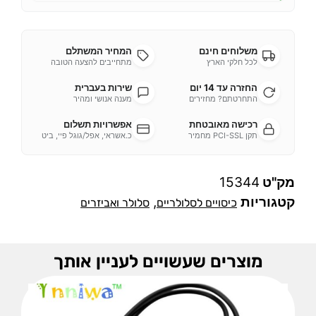
משלוחים חינם
המחיר המשתלם
לכל חלקי הארץ
מתחייבים להצעה הטובה
החזרה עד 14 יום
שירות בעברית
התחרטתם? מחזירים
מענה אנושי ומהיר
רכישה מאובטחת
אפשרויות תשלום
תקן PCI-SSL מחמיר
כ.אשראי, אפל/גוגל פיי, ביט
מק"ט
15344
קטגוריות
,
כיסויים לסלולריים
סלולר ואביזרים
מוצרים שעשויים לעניין אותך