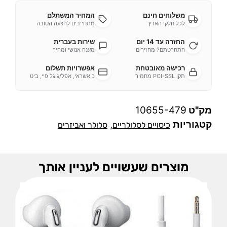
משלוחים חינם
המחיר המשתלם
לכל חלקי הארץ
מתחייבים להצעה הטובה
החזרה עד 14 יום
שירות בעברית
התחרטתם? מחזירים
מענה אנושי ומהיר
רכישה מאובטחת
אפשרויות תשלום
תקן PCI-SSL מחמיר
כ.אשראי, אפל/גוגל פיי, ביט
מק"ט
10655-479
קטגוריות
,
כיסויים לסלולריים
סלולר ואביזרים
מוצרים שעשויים לעניין אותך