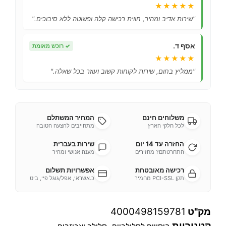
★★★★★
"שירות אדיב ומהיר, חווית רכישה קלה ופשוטה ללא סיבוכים."
אסף ד.
✓
רוכש מאומת
★★★★★
"ממליץ בחום, שירות לקוחות קשוב ועוזר בכל שאלה."
משלוחים חינם
המחיר המשתלם
לכל חלקי הארץ
מתחייבים להצעה הטובה
החזרה עד 14 יום
שירות בעברית
התחרטתם? מחזירים
מענה אנושי ומהיר
רכישה מאובטחת
אפשרויות תשלום
תקן PCI-SSL מחמיר
כ.אשראי, אפל/גוגל פיי, ביט
מק"ט
4000498159781
קטגוריות
,