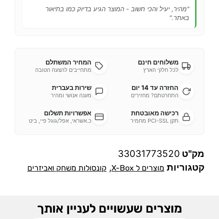
"מהיר, יעיל והכי חשוב - המוצר הגיע בדיוק כמו בתיאור
באתר."
משלוחים חינם
המחיר המשתלם
לכל חלקי הארץ
מתחייבים להצעה הטובה
החזרה עד 14 יום
שירות בעברית
התחרטתם? מחזירים
מענה אנושי ומהיר
רכישה מאובטחת
אפשרויות תשלום
תקן PCI-SSL מחמיר
כ.אשראי, אפל/גוגל פיי, ביט
מק"ט
33031773520
קטגוריות
,
מוצרים ל X-Box
קונסולות משחק ואביזרים
מוצרים שעשויים לעניין אותך