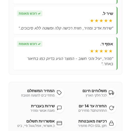
שיר ל.
✓
רוכש מאומת
★★★★★
"שירות אדיב ומהיר, חווית רכישה קלה ופשוטה ללא סיבוכים."
אסף ד.
✓
רוכש מאומת
★★★★★
"מהיר, יעיל והכי חשוב - המוצר הגיע בדיוק כמו בתיאור
באתר."
משלוחים חינם
המחיר המשתלם
לכל חלקי הארץ
מתחייבים להצעה הטובה
החזרה עד 14 יום
שירות בעברית
התחרטתם? מחזירים
מענה אנושי ומהיר
רכישה מאובטחת
אפשרויות תשלום
תקן PCI-SSL מחמיר
כ.אשראי, אפל/גוגל פיי, ביט