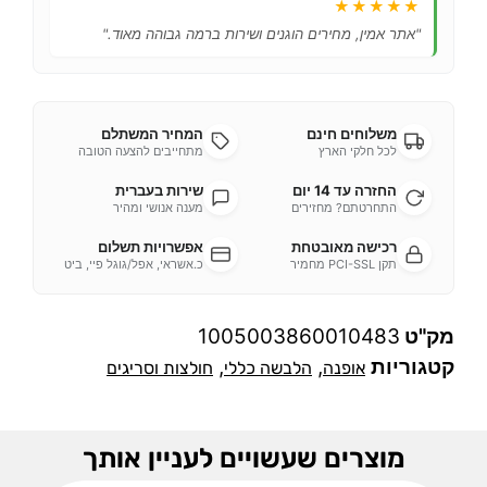
★★★★★
"אתר אמין, מחירים הוגנים ושירות ברמה גבוהה מאוד."
משלוחים חינם
המחיר המשתלם
לכל חלקי הארץ
מתחייבים להצעה הטובה
החזרה עד 14 יום
שירות בעברית
התחרטתם? מחזירים
מענה אנושי ומהיר
רכישה מאובטחת
אפשרויות תשלום
תקן PCI-SSL מחמיר
כ.אשראי, אפל/גוגל פיי, ביט
מק"ט
1005003860010483
קטגוריות
,
,
אופנה
הלבשה כללי
חולצות וסריגים
מוצרים שעשויים לעניין אותך