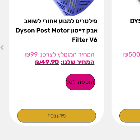
 אבק DYSON
פילטרים למנוע אחורי לשואב
אבק דייסון Dyson Post Motor
Filter V6
₪
99
₪
50
₪
49.90
הוספה לסל
מידע נוסף