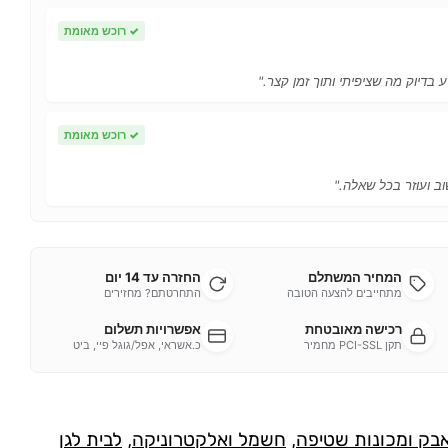
✓
רוכש מאומת
 בדיוק מה שציפיתי ותוך זמן קצר."
✓
רוכש מאומת
ב ועוזר בכל שאלה."
המחיר המשתלם
החזרה עד 14 יום
מתחייבים להצעה הטובה
התחרטתם? מחזירים
רכישה מאובטחת
אפשרויות תשלום
תקן PCI-SSL מחמיר
כ.אשראי, אפל/גוגל פיי, ביט
אבק ומכונות שטיפה
,
חשמל ואלקטרוניקה
,
לבית לגן