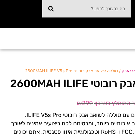
/ סוללה לשואב אבק רובוטי 2600MAH ILIFE V5s Pro
בי אבק
סוללה לשואב אבק רובוטי 2600MAH ILIFE
₪
299
שדרגו את חווית הניקיון שלכם עם סוללה לשואב אבק רובוטי ILIFE V5s Pro.
איכותיים ביותר, ומבטיחה לכם ביצועים אמינים לאורך
זמן. עם תעודות בטיחות FCC, CE ו-RoHS וטכנולוגיית איזון פטנטית, אתם יכולים