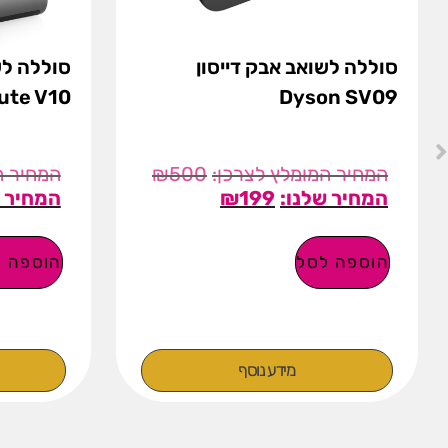
סוללה לשואב אבק דייסון
Dyson SV09
bsolute V10
₪
500
₪
199
הוספה לסל
הוספה ל
מידע נוסף