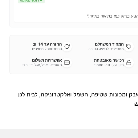
✓
רוכש מאומת
הגיע בדיוק כמו בתיאור באתר."
המחיר המשתלם
החזרה עד 14 יום
מתחייבים להצעה הטובה
התחרטתם? מחזירים
רכישה מאובטחת
אפשרויות תשלום
תקן PCI-SSL מחמיר
כ.אשראי, אפל/גוגל פיי, ביט
אבק ומכונות שטיפה
,
חשמל ואלקטרוניקה
,
לבית לגן
ק