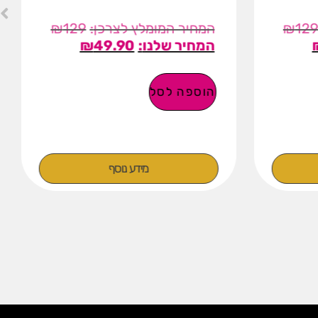
₪
129
₪
12
₪
49.90
הוספה לסל
מידע נוסף