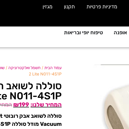
מדיניות פרטיות
תקנון
מגזין
אופנה
טיפוח יופי ובריאות
/
/
עמוד הבית
חשמל ואלקטרוניקה
שוא
2 Lite N011-4S1P
ite N011-4S1P
₪
199
סו
Vacuum מודל סוללה N011-4S1P