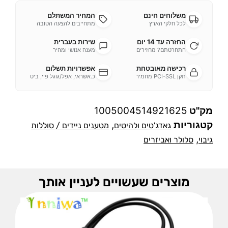
משלוחים חינם
המחיר המשתלם
לכל חלקי הארץ
מתחייבים להצעה הטובה
החזרה עד 14 יום
שירות בעברית
התחרטתם? מחזירים
מענה אנושי ומהיר
רכישה מאובטחת
אפשרויות תשלום
תקן PCI-SSL מחמיר
כ.אשראי, אפל/גוגל פיי, ביט
מק"ט
1005004514921625
קטגוריות
,
גאדג'טים ולהיטים
מטענים ניידים / סוללות
,
גיבוי
סלולר ואביזרים
מוצרים שעשויים לעניין אותך