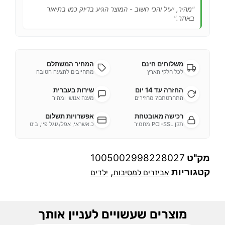
"מהיר, יעיל והכי חשוב - המוצר הגיע בדיוק כמו בתיאור
באתר."
משלוחים חינם
המחיר המשתלם
לכל חלקי הארץ
מתחייבים להצעה הטובה
החזרה עד 14 יום
שירות בעברית
התחרטתם? מחזירים
מענה אנושי ומהיר
רכישה מאובטחת
אפשרויות תשלום
תקן PCI-SSL מחמיר
כ.אשראי, אפל/גוגל פיי, ביט
מק"ט
1005002998228027
קטגוריות
,
אביזרים למסיבות
ילדים
מוצרים שעשויים לעניין אותך