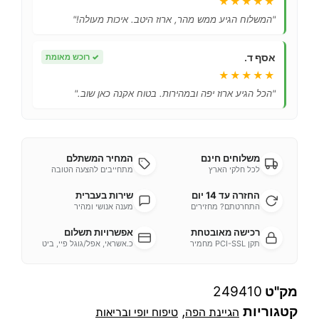
★★★★★
"המשלוח הגיע ממש מהר, ארוז היטב. איכות מעולה!"
אסף ד.
✓
רוכש מאומת
★★★★★
"הכל הגיע ארוז יפה ובמהירות. בטוח אקנה כאן שוב."
משלוחים חינם
המחיר המשתלם
לכל חלקי הארץ
מתחייבים להצעה הטובה
החזרה עד 14 יום
שירות בעברית
התחרטתם? מחזירים
מענה אנושי ומהיר
רכישה מאובטחת
אפשרויות תשלום
תקן PCI-SSL מחמיר
כ.אשראי, אפל/גוגל פיי, ביט
מק"ט
249410
קטגוריות
,
הגיינת הפה
טיפוח יופי ובריאות