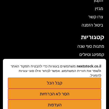
תקנון
מגזין
צרו קשר
ביטול הזמנה
קטגוריות
מתנות סוף שנה
קמפינג וטיולים
הלבשה תחתונה לנשים
nextstock.co.il
משתמשים בעוגיות כדי להבטיח תפקוד האתר
גאדג'טים
ולשפר את חוויית המשתמש. אפשר לבחור אילו סוגי עוגיות
להפעיל.
פרטי התקשרות
קבל הכל
nextstock.co.il@gmail.com
הסר לא הכרחיות
נגישות אתר
העדפות