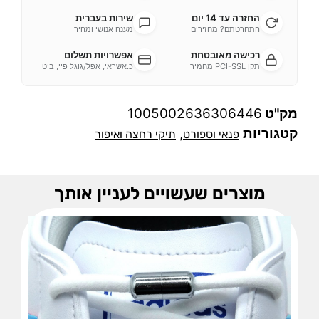
החזרה עד 14 יום
שירות בעברית
התחרטתם? מחזירים
מענה אנושי ומהיר
רכישה מאובטחת
אפשרויות תשלום
תקן PCI-SSL מחמיר
כ.אשראי, אפל/גוגל פיי, ביט
מק"ט
1005002636306446
קטגוריות
,
פנאי וספורט
תיקי רחצה ואיפור
מוצרים שעשויים לעניין אותך