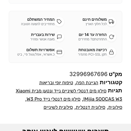
משלוחים חינם
המחיר המשתלם
לכל חלקי הארץ
מתחייבים להצעה הטובה
החזרה עד 14 יום
שירות בעברית
התחרטתם? מחזירים
מענה אנושי ומהיר
רכישה מאובטחת
אפשרויות תשלום
תקן PCI-SSL מחמיר
כ.אשראי, אפל/גוגל פיי, ביט
מק"ט
32996967696
קטגוריות
,
הגיינת הפה
טיפוח יופי ובריאות
תגיות
סילון מים דנטלי לשיניים נייד ונטען מבית Xiaomi
,
,
Mijia SOOCAS W3!
סילון מים דנטלי נייד W3 Pro
,
,
סילונית
סילונית דנטלית
סילונית לשיניים