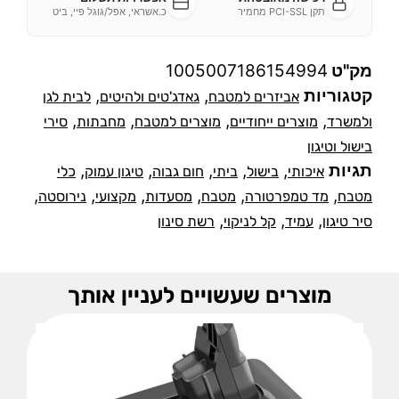
תקן PCI-SSL מחמיר
כ.אשראי, אפל/גוגל פיי, ביט
מק"ט
1005007186154994
קטגוריות
,
,
אביזרים למטבח
גאדג'טים ולהיטים
לבית לגן
,
,
,
,
ולמשרד
מוצרים ייחודיים
מוצרים למטבח
מחבתות
סירי
בישול וטיגון
תגיות
,
,
,
,
,
איכותי
בישול
ביתי
חום גבוה
טיגון עמוק
כלי
,
,
,
,
,
,
מטבח
מד טמפרטורה
מטבח
מסעדות
מקצועי
נירוסטה
,
,
,
סיר טיגון
עמיד
קל לניקוי
רשת סינון
מוצרים שעשויים לעניין אותך