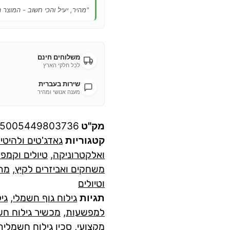
"מהיר, יעיל והכי חשוב - המוצר 
משלוחים חינם
לכל חלקי הארץ
שירות בעברית
מענה אנושי ומהיר
מק"ט
05005449803736
קטגוריות
גאדג'טים ולהיטי
ואלקטרוניקה
,
טיולים וקמפי
משחקים ואביזרים לקיץ
,
מתנ
וטיולים
תגיות
גילוח גוף חשמלי
,
גי
למפשעות
,
מכשיר גילוח ח
מקצועי
,
סכין גילוח חשמלית