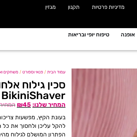
מדיניות פרטיות
תקנון
מגזין
אופנה
טיפוח יופי ובריאות
/
/
עמוד הבית
פנאי וספורט
משחקים ואב
סכין גילוח אלח
BikiniShaver
₪
45
בעונת הקיץ, מפשעות צריכות 
להקל עליכן ולחסוך את כל ה
הפתרון המושלם לגילוח מהיר 