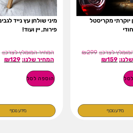
ן יוקרתי מקריסטל
מיני שולחן עץ נייד לגבינ
חודי
פירות, יין ועוד!
9
₪
299
₪
129
₪
159
סל
הוספה לסל
מידע נוסף
מידע נוסף