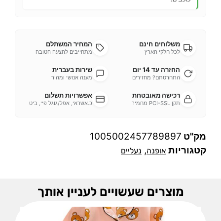
משלוחים חינם
המחיר המשתלם
לכל חלקי הארץ
מתחייבים להצעה הטובה
החזרה עד 14 יום
שירות בעברית
התחרטתם? מחזירים
מענה אנושי ומהיר
רכישה מאובטחת
אפשרויות תשלום
תקן PCI-SSL מחמיר
כ.אשראי, אפל/גוגל פיי, ביט
מק"ט
1005002457789897
קטגוריות
,
אופנה
נעליים
מוצרים שעשויים לעניין אותך