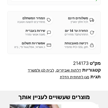
משלוחים חינם
המחיר המשתלם
לכל חלקי הארץ
מתחייבים להצעה הטובה
החזרה עד 14 יום
שירות בעברית
התחרטתם? מחזירים
מענה אנושי ומהיר
רכישה מאובטחת
אפשרויות תשלום
תקן PCI-SSL מחמיר
כ.אשראי, אפל/גוגל פיי, ביט
מק"ט
214173
קטגוריות
,
דלתות ואביזרים
לבית לגן ולמשרד
תגית
מגן לתחתית הדלת
מוצרים שעשויים לעניין אותך