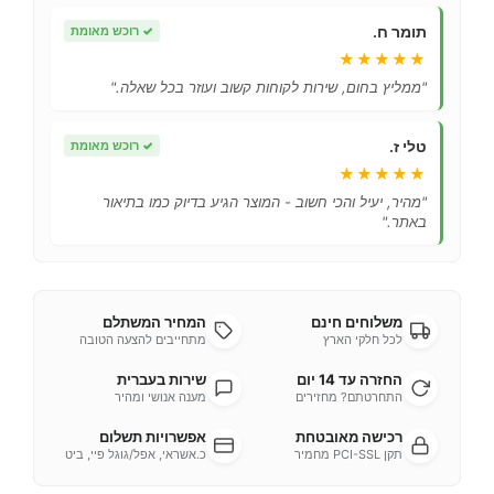
תומר ח.
✓
רוכש מאומת
★★★★★
"ממליץ בחום, שירות לקוחות קשוב ועוזר בכל שאלה."
טלי ז.
✓
רוכש מאומת
★★★★★
"מהיר, יעיל והכי חשוב - המוצר הגיע בדיוק כמו בתיאור
באתר."
משלוחים חינם
המחיר המשתלם
לכל חלקי הארץ
מתחייבים להצעה הטובה
החזרה עד 14 יום
שירות בעברית
התחרטתם? מחזירים
מענה אנושי ומהיר
רכישה מאובטחת
אפשרויות תשלום
תקן PCI-SSL מחמיר
כ.אשראי, אפל/גוגל פיי, ביט