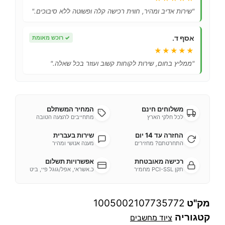
"שירות אדיב ומהיר, חווית רכישה קלה ופשוטה ללא סיבוכים."
אסף ד.
✓
רוכש מאומת
★★★★★
"ממליץ בחום, שירות לקוחות קשוב ועוזר בכל שאלה."
משלוחים חינם
המחיר המשתלם
לכל חלקי הארץ
מתחייבים להצעה הטובה
החזרה עד 14 יום
שירות בעברית
התחרטתם? מחזירים
מענה אנושי ומהיר
רכישה מאובטחת
אפשרויות תשלום
תקן PCI-SSL מחמיר
כ.אשראי, אפל/גוגל פיי, ביט
מק"ט
1005002107735772
קטגוריה
ציוד מחשבים