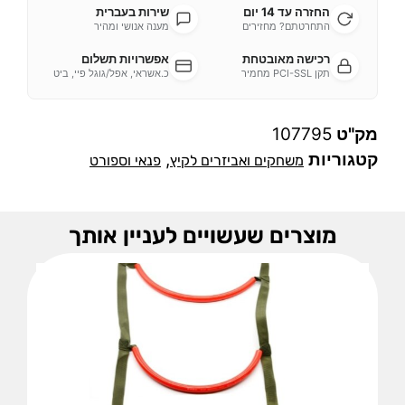
החזרה עד 14 יום
שירות בעברית
התחרטתם? מחזירים
מענה אנושי ומהיר
רכישה מאובטחת
אפשרויות תשלום
תקן PCI-SSL מחמיר
כ.אשראי, אפל/גוגל פיי, ביט
מק"ט
107795
קטגוריות
,
משחקים ואביזרים לקיץ
פנאי וספורט
מוצרים שעשויים לעניין אותך