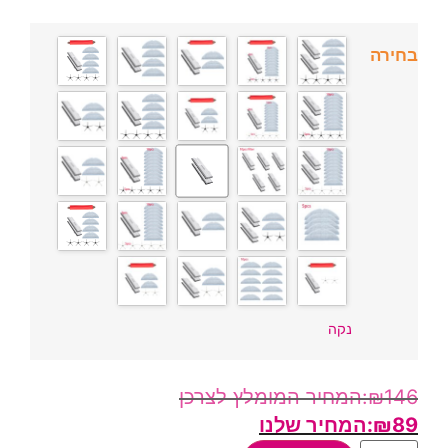
בחירה
נקה
₪
146
₪
89