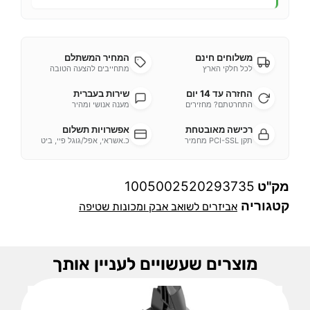
משלוחים חינם
המחיר המשתלם
לכל חלקי הארץ
מתחייבים להצעה הטובה
החזרה עד 14 יום
שירות בעברית
התחרטתם? מחזירים
מענה אנושי ומהיר
רכישה מאובטחת
אפשרויות תשלום
תקן PCI-SSL מחמיר
כ.אשראי, אפל/גוגל פיי, ביט
מק"ט
1005002520293735
קטגוריה
אביזרים לשואב אבק ומכונות שטיפה
מוצרים שעשויים לעניין אותך