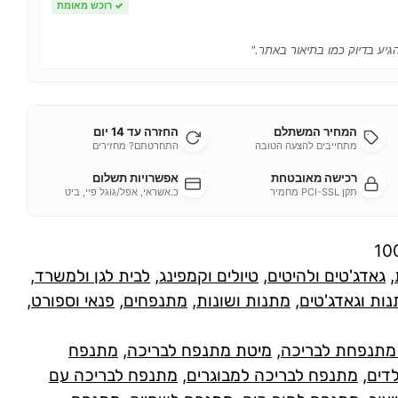
✓
רוכש מאומת
הגיע בדיוק כמו בתיאור באתר."
המחיר המשתלם
החזרה עד 14 יום
מתחייבים להצעה הטובה
התחרטתם? מחזירים
רכישה מאובטחת
אפשרויות תשלום
תקן PCI-SSL מחמיר
כ.אשראי, אפל/גוגל פיי, ביט
10
,
גאדג'טים ולהיטים
,
טיולים וקמפינג
,
לבית לגן ולמשרד
,
ות וגאדג'טים
,
מתנות ושונות
,
מתנפחים
,
פנאי וספורט
,
מתנפחת לבריכה
,
מיטת מתנפח לבריכה
,
מתנפח
דים
,
מתנפח לבריכה למבוגרים
,
מתנפח לבריכה עם