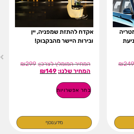
מטריה
אקדח להתזת שמפניה, יין
יעת
ובירות היישר מהבקבוק!
₪
299
₪
24
₪
149
בחר אפשרויות
מידע נוסף