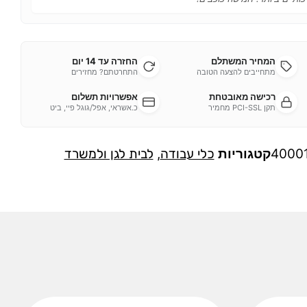
המחיר המשתלם
החזרה עד 14 יום
מתחייבים להצעה הטובה
התחרטתם? מחזירים
רכישה מאובטחת
אפשרויות תשלום
תקן PCI-SSL מחמיר
כ.אשראי, אפל/גוגל פיי, ביט
4000
קטגוריות
כלי עבודה
,
לבית לגן ולמשרד