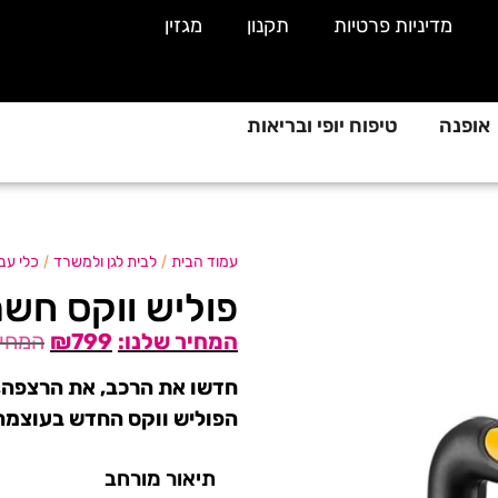
מדיניות פרטיות
תקנון
מגזין
אופנה
טיפוח יופי ובריאות
/
/
עמוד הבית
לבית לגן ולמשרד
כלי עב
פוליש ווקס חשמלי 1600W מבי
₪
799
חדשו את הרכב, את הרצפה, 
הפוליש ווקס החדש בעוצמה 1600W מבית DEKO
תיאור מורחב