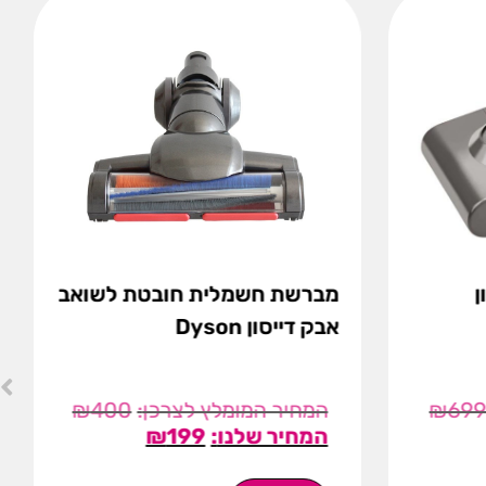
ן
מברשת חשמלית חובטת לשואב
אבק דייסון Dyson
₪
400
₪
69
₪
199