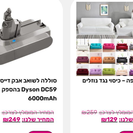
ה – כיסוי נגד נוזלים
סוללה לשואב אבק דייסו
Dyson DC59 בהספק
6000mAh
9
₪
259
₪
249
₪
129