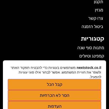
תקנון
מגזין
צרו קשר
ביטול הזמנה
קטגוריות
מתנות סוף שנה
קמפינג וטיולים
הלבשה תחתונה לנשים
nextstock.co.il
משתמשים בעוגיות כדי להבטיח תפקוד האתר
גאדג'טים
ולשפר את חוויית המשתמש. אפשר לבחור אילו סוגי עוגיות
להפעיל.
פרטי התקשרות
קבל הכל
nextstock.co.il@gmail.com
הסר לא הכרחיות
נגישות אתר
העדפות