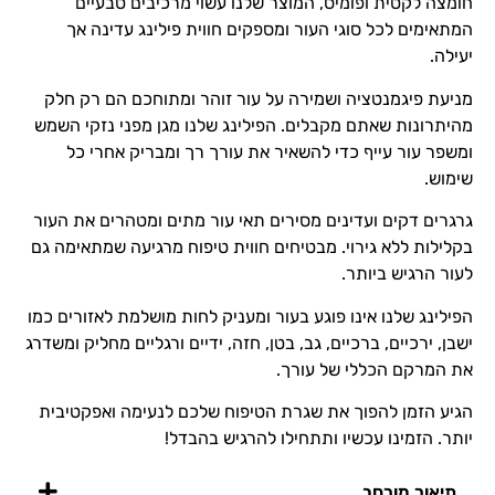
חומצה לקטית ופומיס, המוצר שלנו עשוי מרכיבים טבעיים
המתאימים לכל סוגי העור ומספקים חווית פילינג עדינה אך
יעילה.
מניעת פיגמנטציה ושמירה על עור זוהר ומתוחכם הם רק חלק
מהיתרונות שאתם מקבלים. הפילינג שלנו מגן מפני נזקי השמש
ומשפר עור עייף כדי להשאיר את עורך רך ומבריק אחרי כל
שימוש.
גרגרים דקים ועדינים מסירים תאי עור מתים ומטהרים את העור
בקלילות ללא גירוי. מבטיחים חווית טיפוח מרגיעה שמתאימה גם
לעור הרגיש ביותר.
הפילינג שלנו אינו פוגע בעור ומעניק לחות מושלמת לאזורים כמו
ישבן, ירכיים, ברכיים, גב, בטן, חזה, ידיים ורגליים מחליק ומשדרג
את המרקם הכללי של עורך.
הגיע הזמן להפוך את שגרת הטיפוח שלכם לנעימה ואפקטיבית
יותר. הזמינו עכשיו ותתחילו להרגיש בהבדל!
תיאור מורחב