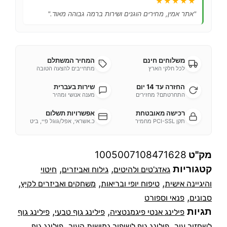
★★★★★
"אתר אמין, מחירים הוגנים ושירות ברמה גבוהה מאוד."
משלוחים חינם
המחיר המשתלם
לכל חלקי הארץ
מתחייבים להצעה הטובה
החזרה עד 14 יום
שירות בעברית
התחרטתם? מחזירים
מענה אנושי ומהיר
רכישה מאובטחת
אפשרויות תשלום
תקן PCI-SSL מחמיר
כ.אשראי, אפל/גוגל פיי, ביט
מק"ט
1005007108471628
קטגוריות
,
,
גאדג'טים ולהיטים
גילוח ואביזרים
חיטוי
,
,
,
והיגיינה אישית
טיפוח יופי ובריאות
משחקים ואביזרים לקיץ
,
סבונים
פנאי וספורט
תגיות
,
,
פילינג אנטי פיגמנטציה
פילינג גוף טבעי
פילינג גוף
,
,
לשחזור עור
פילינג גוף לשיפור גמישות העור
פילינג גוף