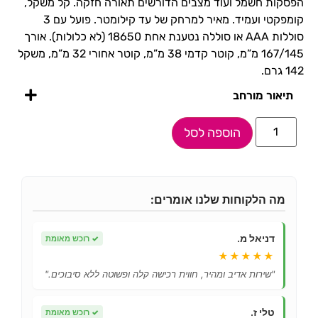
הפסקות חשמל ועוד מצבים הדורשים תאורה חזקה. קל משקל,
קומפקטי ועמיד. מאיר למרחק של עד קילומטר. פועל עם 3
סוללות AAA או סוללה נטענת אחת 18650 (לא כלולות). אורך
167/145 מ”מ, קוטר קדמי 38 מ”מ, קוטר אחורי 32 מ”מ, משקל
142 גרם.
תיאור מורחב
הוספה לסל
מה הלקוחות שלנו אומרים:
דניאל מ.
✓
רוכש מאומת
★★★★★
"שירות אדיב ומהיר, חווית רכישה קלה ופשוטה ללא סיבוכים."
טלי ז.
✓
רוכש מאומת