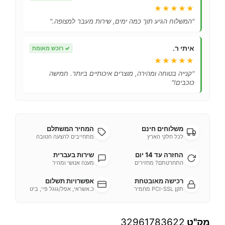
★★★★★
"המשלוח הגיע תוך כמה ימים, שירות מעבר למצופה."
איתי ר.
✓
רוכש מאומת
★★★★★
"קנייה בטוחה ומהירה, מוצרים איכותיים ביותר. חמישה
כוכבים!"
משלוחים חינם
המחיר המשתלם
לכל חלקי הארץ
מתחייבים להצעה הטובה
החזרה עד 14 יום
שירות בעברית
התחרטתם? מחזירים
מענה אנושי ומהיר
רכישה מאובטחת
אפשרויות תשלום
תקן PCI-SSL מחמיר
כ.אשראי, אפל/גוגל פיי, ביט
מק"ט
32961783622