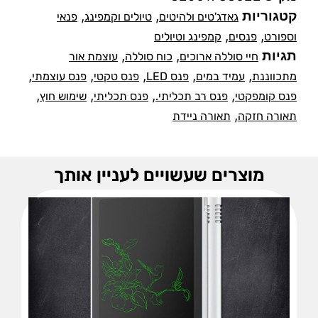
קטגוריות
,
,
גאדג'טים ולהיטים
טיולים וקמפינג
פנאי
,
,
וספורט
פנסים
קמפינג וטיולים
תגיות
,
,
חיי סוללה ארוכים
כוח סוללה
עוצמת אור
,
,
,
,
,
מתכווננת
עמיד במים
פנס LED
פנס טקטי
פנס עוצמתי
,
,
,
,
פנס קומפקטי
פנס רב תכליתי.
פנס תכליתי
שימוש חוץ
,
תאורה חזקה
תאורה ניידת
מוצרים שעשויים לעניין אותך