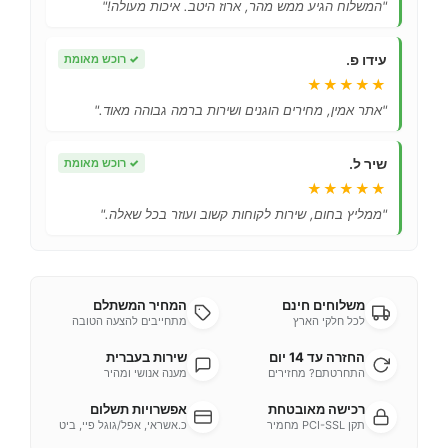
"המשלוח הגיע ממש מהר, ארוז היטב. איכות מעולה!"
עידו פ.
✓
רוכש מאומת
★★★★★
"אתר אמין, מחירים הוגנים ושירות ברמה גבוהה מאוד."
שיר ל.
✓
רוכש מאומת
★★★★★
"ממליץ בחום, שירות לקוחות קשוב ועוזר בכל שאלה."
משלוחים חינם
המחיר המשתלם
לכל חלקי הארץ
מתחייבים להצעה הטובה
החזרה עד 14 יום
שירות בעברית
התחרטתם? מחזירים
מענה אנושי ומהיר
רכישה מאובטחת
אפשרויות תשלום
תקן PCI-SSL מחמיר
כ.אשראי, אפל/גוגל פיי, ביט