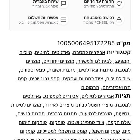
החזרה עד 14 יום
שירות בעברית
התחרטתם? מחזירים
מענה אנושי ומהיר
רכישה מאובטחת
אפשרויות תשלום
תקן PCI-SSL מחמיר
כ.אשראי, אפל/גוגל פיי, ביט
מק"ט
1005006495172285
קטגוריות
,
,
אביזרים למטבח
גאדג'טים ולהיטים
טיולים
,
,
,
וקמפינג
לבית לגן ולמשרד
מוצרים ייחודיים
מוצרים
,
,
,
,
למטבח
מתנות וגאדג'טים
מתנות ושונות
פנאי וספורט
,
,
,
ציוד לחיילים
ציוד לחנויות ועסקים
קמפינג וטיולים
קפה,
,
תה ואביזריהם
תרמוסים
תגיות
,
,
אביזרים לטיולים
אביזרים לקמפינג
גאדג'טים
,
,
,
למטבח
מוצרי חשמל לבית
מוצרים לאירוח
מוצרים לטיסות
,
,
,
,
ונסיעות
מוצרים לנסיעות
מתנות לגברים
מתנות לנשים
,
,
,
עולם הקפה
ציוד קמפינג ושטח
קומקום
קומקום חימום
,
,
,
מים
קומקום חשמלי
קומקום חשמלי למטיילים
קומקום
,
,
,
חשמלי מתקפל
קומקום חשמלי נייד
קומקום לטיול קמפינג