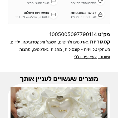
התחרטתם? מחזירים
מענה אנושי ומהיר
רכישה מאובטחת
אפשרויות תשלום
תקן PCI-SSL מחמיר
כ.אשראי, אפל/גוגל פיי, ביט
מק"ט
1005005097790114
קטגוריות
,
,
,
גאדג'טים ולהיטים
חשמל ואלקטרוניקה
ילדים
,
,
משחקי טלוויזיה - קונסולות
מתנות וגאדג'טים
מתנות
,
ושונות
צעצועים כללי
מוצרים שעשויים לעניין אותך