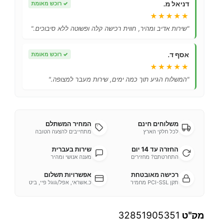
דניאל מ.
✓
רוכש מאומת
★★★★★
"שירות אדיב ומהיר, חווית רכישה קלה ופשוטה ללא סיבוכים."
אסף ד.
✓
רוכש מאומת
★★★★★
"המשלוח הגיע תוך כמה ימים, שירות מעבר למצופה."
משלוחים חינם
המחיר המשתלם
לכל חלקי הארץ
מתחייבים להצעה הטובה
החזרה עד 14 יום
שירות בעברית
התחרטתם? מחזירים
מענה אנושי ומהיר
רכישה מאובטחת
אפשרויות תשלום
תקן PCI-SSL מחמיר
כ.אשראי, אפל/גוגל פיי, ביט
מק"ט
32851905351