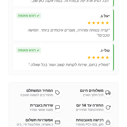
"הכל הגיע ארוז יפה ובמהירות. בטוח אקנה כאן שוב."
יעל ג.
✓
רוכש מאומת
★★★★★
"קנייה בטוחה ומהירה, מוצרים איכותיים ביותר. חמישה
כוכבים!"
טלי ז.
✓
רוכש מאומת
★★★★★
"ממליץ בחום, שירות לקוחות קשוב ועוזר בכל שאלה."
משלוחים חינם
המחיר המשתלם
לכל חלקי הארץ
מתחייבים להצעה הטובה
החזרה עד 14 יום
שירות בעברית
התחרטתם? מחזירים
מענה אנושי ומהיר
רכישה מאובטחת
אפשרויות תשלום
תקן PCI-SSL מחמיר
כ.אשראי, אפל/גוגל פיי, ביט