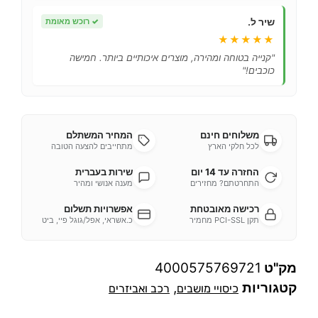
שיר ל.
✓
רוכש מאומת
★★★★★
"קנייה בטוחה ומהירה, מוצרים איכותיים ביותר. חמישה
כוכבים!"
משלוחים חינם
המחיר המשתלם
לכל חלקי הארץ
מתחייבים להצעה הטובה
החזרה עד 14 יום
שירות בעברית
התחרטתם? מחזירים
מענה אנושי ומהיר
רכישה מאובטחת
אפשרויות תשלום
תקן PCI-SSL מחמיר
כ.אשראי, אפל/גוגל פיי, ביט
מק"ט
4000575769721
קטגוריות
,
כיסויי מושבים
רכב ואביזרים