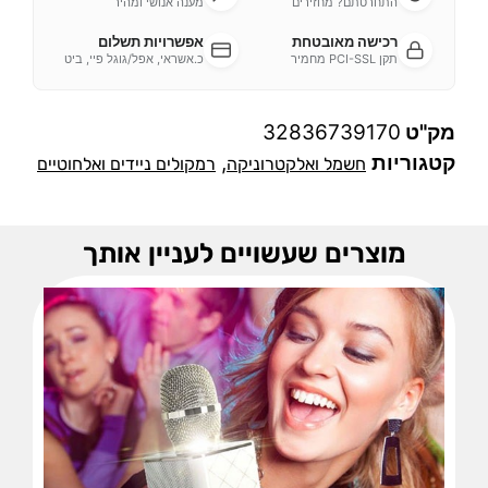
התחרטתם? מחזירים
מענה אנושי ומהיר
רכישה מאובטחת
אפשרויות תשלום
תקן PCI-SSL מחמיר
כ.אשראי, אפל/גוגל פיי, ביט
מק"ט
32836739170
קטגוריות
,
חשמל ואלקטרוניקה
רמקולים ניידים ואלחוטיים
מוצרים שעשויים לעניין אותך