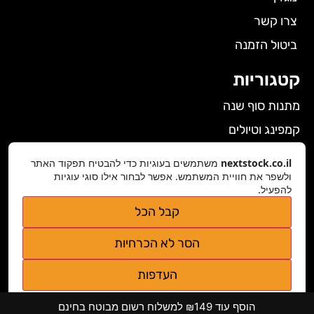
צרו קשר
ביטול הזמנה
קטגוריות
מתנות סוף שנה
קמפינג וטיולים
הלבשה תחתונה לנשים
nextstock.co.il
משתמשים בעוגיות כדי להבטיח תפקוד האתר
ולשפר את חוויית המשתמש. אפשר לבחור אילו סוגי עוגיות
גאדג'טים
להפעיל.
פרטי התקשרות
קבל הכל
nextstock.co.il@gmail.com
הסר לא הכרחיות
נגישות אתר
העדפות
מדיניות פרטיות
הוסף עוד ₪149 למשלוח רשום מבוטח בחינם